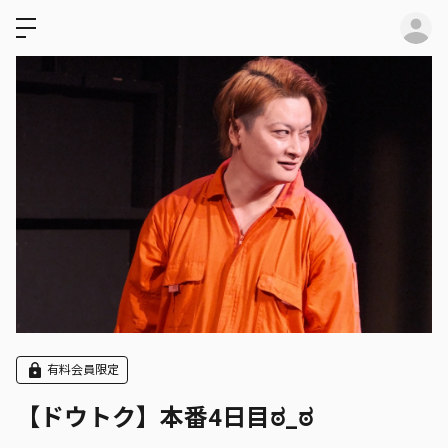
ロ
有料会員限定
【ドウトク】本番4日目ಠ_ಠ