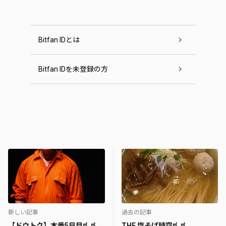
Bitfan IDとは
Bitfan IDを未登録の方
新しい記事
過去の記事
【ドウトク】本番5日目ಠ_ಠ
THE 塩そば時空ಠ_ಠ