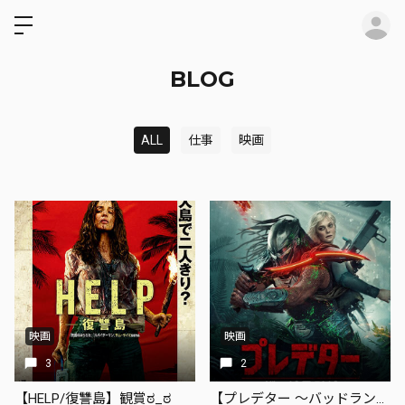
ロ
BLOG
ALL
仕事
映画
映画
映画
3
2
【HELP/復讐島】観賞ಠ_ಠ
【プレデター 〜バッドランド〜】観賞ಠ_ಠ