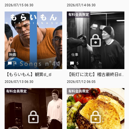
2026/07/15 06:30
2026/07/14 06:30
有料会員限定
映画
仕事
4
5
【もらいもん】観賞ಠ_ಠ
【街灯に沈む】稽古最終日ಠ_ಠ
2026/07/13 06:30
2026/07/12 06:05
有料会員限定
有料会員限定