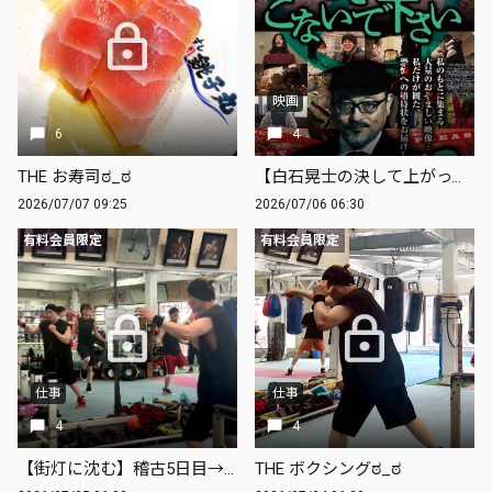
映画
6
4
THE お寿司ಠ_ಠ
【白石晃士の決して上がってこないで下さいVol.2】観賞ಠ_ಠ
2026/07/07 09:25
2026/07/06 06:30
有料会員限定
有料会員限定
仕事
仕事
4
4
【街灯に沈む】稽古5日目→告知ಠ_ಠ
THE ボクシングಠ_ಠ