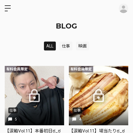
ロ
BLOG
ALL
仕事
映画
有料会員限定
有料会員限定
仕事
仕事
5
4
【涙箱Vol.11】本番初日ಠ_ಠ
【涙箱Vol.11】場当たりಠ_ಠ