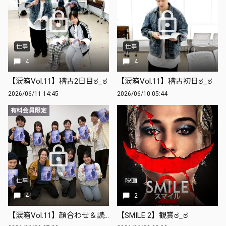
仕事
仕事
4
4
【涙箱Vol.11】稽古2日目ಠ_ಠ
【涙箱Vol.11】稽古初日ಠ_ಠ
2026/06/11 14:45
2026/06/10 05:44
有料会員限定
仕事
映画
4
2
【涙箱Vol.11】顔合わせ＆読み合わせಠ_ಠ
【SMILE 2】観賞ಠ_ಠ